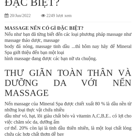
ĐẶC BIỆT?
20/Jun/2022
2249 lượt xem
MASSAGE NẾN CÓ GÌ ĐẶC BIỆT?
Nếu như bạn đã từng biết đến các loại phương pháp massage như
massage thảo dược, massage
body đá nóng, massage tinh dầu ...thì hôm nay hãy để Mineral
Spa giới thiệu đến bạn một loại
hình massage đang được các bạn nữ ưa chuộng.
THƯ GIÃN TOÀN THÂN VÀ
DƯỠNG DA VỚI NẾN
MASSAGE
Nến massage của Mineral Spa được chiết xuất 80 % là dầu nền từ
những loại thực vật chứa nhiều
dầu như vỏ, hạt, lõi giàu chất béo và vitamin A,C,B,E.. có lợi cho
việc chăm sóc da, dưỡng ẩm
cơ thể. 20% còn lại là tinh dầu thiên nhiên, là một loại chất lỏng
chứa các hợp chất thơm dễ bay