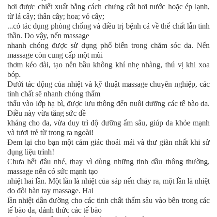
hơi được chiết xuất bằng cách chưng cất hơi nước hoặc ép lạnh,
từ lá cây; thân cây; hoa; vỏ cây;
...có tác dụng phòng chống và điều trị bệnh cả về thể chất lẫn tinh
thần. Do vậy, nến massage
nhanh chóng được sử dụng phổ biến trong chăm sóc da. Nến
massage còn cung cấp một mùi
thơm kéo dài, tạo nên bầu không khí nhẹ nhàng, thú vị khi xoa
bóp.
Dưới tác động của nhiệt và kỹ thuật massage chuyên nghiệp, các
tinh chất sẽ nhanh chóng thẩm
thấu vào lớp hạ bì, được lưu thông đến nuôi dưỡng các tế bào da.
Điều này vừa tăng sức đề
kháng cho da, vừa duy trì độ dưỡng ẩm sâu, giúp da khỏe mạnh
và tươi trẻ từ trong ra ngoài!
Đem lại cho bạn một cảm giác thoải mái và thư giãn nhất khi sử
dụng liệu trình!
Chưa hết đâu nhé, thay vì dùng những tinh dầu thông thường,
massage nến có sức mạnh tạo
nhiệt hai lần. Một lần là nhiệt của sáp nến chảy ra, một lần là nhiệt
do đôi bàn tay massage. Hai
lần nhiệt dẫn đường cho các tinh chất thấm sâu vào bên trong các
tế bào da, đánh thức các tế bào