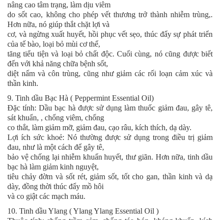
nâng cao tâm trạng, làm dịu viêm
do sốt cao, không cho phép vết thương trở thành nhiễm trùng,.
Hơn nữa, nó giúp thắt chặt lợi và
cơ, và ngừng xuất huyết, hồi phục vết sẹo, thúc đẩy sự phát triển
của tế bào, loại bỏ mùi cơ thể,
tăng tiểu tiện và loại bỏ chất độc. Cuối cùng, nó cũng được biết
đến với khả năng chữa bệnh sốt,
diệt nấm và côn trùng, cũng như giảm các rối loạn cảm xúc và
thần kinh.
9. Tinh dầu Bạc Hà ( Peppermint Essential Oil)
Đặc tính: Dầu bạc hà được sử dụng làm thuốc giảm đau, gây tê,
sát khuẩn, , chống viêm, chống
co thắt, làm giảm mỡ, giảm đau, cạo râu, kích thích, dạ dày.
Lợi ích sức khoẻ: Nó thường được sử dụng trong điều trị giảm
đau, như là một cách để gây tê,
bảo vệ chống lại nhiễm khuẩn huyết, thư giãn. Hơn nữa, tinh dầu
bạc hà làm giảm kinh nguyệt,
tiêu chảy đờm và sốt rét, giảm sốt, tốt cho gan, thần kinh và dạ
dày, đồng thời thúc đẩy mồ hôi
và co giật các mạch máu.
10. Tinh dầu Ylang ( Ylang Ylang Essential Oil )