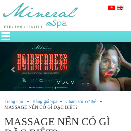
Previous
Nex
Trang chủ
»
Bảng giá Spa
»
Chăm sóc cơ thể
»
MASSAGE NẾN CÓ GÌ ĐẶC BIỆT?
MASSAGE NẾN CÓ GÌ