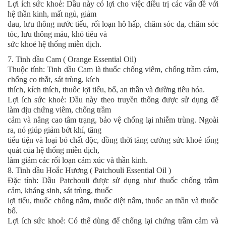
Lợi ích sức khoẻ: Dầu này có lợi cho việc điều trị các vấn đề với
hệ thần kinh, mất ngủ, giảm
đau, lưu thông nước tiểu, rối loạn hô hấp, chăm sóc da, chăm sóc
tóc, lưu thông máu, khó tiêu và
sức khoẻ hệ thống miễn dịch.
7. Tinh dầu Cam ( Orange Essential Oil)
Thuộc tính: Tinh dầu Cam là thuốc chống viêm, chống trầm cảm,
chống co thắt, sát trùng, kích
thích, kích thích, thuốc lợi tiểu, bổ, an thần và đường tiêu hóa.
Lợi ích sức khoẻ: Dầu này theo truyền thống được sử dụng để
làm dịu chứng viêm, chống trầm
cảm và nâng cao tâm trạng, bảo vệ chống lại nhiễm trùng. Ngoài
ra, nó giúp giảm bớt khí, tăng
tiểu tiện và loại bỏ chất độc, đồng thời tăng cường sức khoẻ tổng
quát của hệ thống miễn dịch,
làm giảm các rối loạn cảm xúc và thần kinh.
8. Tinh dầu Hoắc Hương ( Patchouli Essential Oil )
Đặc tính: Dầu Patchouli được sử dụng như thuốc chống trầm
cảm, kháng sinh, sát trùng, thuốc
lợi tiểu, thuốc chống nấm, thuốc diệt nấm, thuốc an thần và thuốc
bổ.
Lợi ích sức khoẻ: Có thể dùng để chống lại chứng trầm cảm và