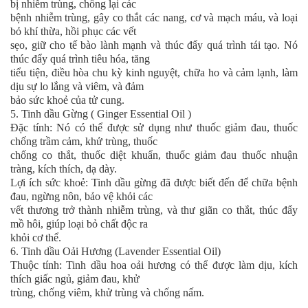
bị nhiễm trùng, chống lại các
bệnh nhiễm trùng, gây co thắt các nang, cơ và mạch máu, và loại
bỏ khí thừa, hồi phục các vết
sẹo, giữ cho tế bào lành mạnh và thúc đẩy quá trình tái tạo. Nó
thúc đẩy quá trình tiêu hóa, tăng
tiểu tiện, điều hòa chu kỳ kinh nguyệt, chữa ho và cảm lạnh, làm
dịu sự lo lắng và viêm, và đảm
bảo sức khoẻ của tử cung.
5. Tinh dầu Gừng ( Ginger Essential Oil )
Đặc tính: Nó có thể được sử dụng như thuốc giảm đau, thuốc
chống trầm cảm, khử trùng, thuốc
chống co thắt, thuốc diệt khuẩn, thuốc giảm đau thuốc nhuận
tràng, kích thích, dạ dày.
Lợi ích sức khoẻ: Tinh dầu gừng đã được biết đến để chữa bệnh
đau, ngừng nôn, bảo vệ khỏi các
vết thương trở thành nhiễm trùng, và thư giãn co thắt, thúc đẩy
mồ hôi, giúp loại bỏ chất độc ra
khỏi cơ thể.
6. Tinh dầu Oải Hương (Lavender Essential Oil)
Thuộc tính: Tinh dầu hoa oải hương có thể được làm dịu, kích
thích giấc ngủ, giảm đau, khử
trùng, chống viêm, khử trùng và chống nấm.