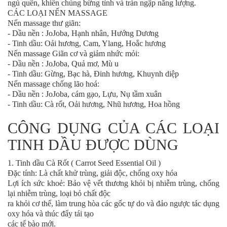
ngủ quên, khiến chúng bừng tỉnh và tràn ngập năng lượng.
CÁC LOẠI NẾN MASSAGE
Nến massage thư giãn:
- Dầu nền : JoJoba, Hạnh nhân, Hướng Dương
- Tinh dầu: Oải hương, Cam, Ylang, Hoắc hương
Nến massage Giãn cơ và giảm nhức mỏi:
- Dầu nền : JoJoba, Quả mơ, Mù u
- Tinh dầu: Gừng, Bạc hà, Đinh hương, Khuynh diệp
Nến massage chống lão hoá:
- Dầu nền : JoJoba, cám gạo, Lựu, Nụ tầm xuân
- Tinh dầu: Cà rốt, Oải hương, Nhũ hương, Hoa hồng
CÔNG DỤNG CỦA CÁC LOẠI
TINH DẦU ĐƯỢC DÙNG
1. Tinh dầu Cà Rốt ( Carrot Seed Essential Oil )
Đặc tính: Là chất khử trùng, giải độc, chống oxy hóa
Lợi ích sức khoẻ: Bảo vệ vết thương khỏi bị nhiễm trùng, chống
lại nhiễm trùng, loại bỏ chất độc
ra khỏi cơ thể, làm trung hòa các gốc tự do và đảo ngược tác dụng
oxy hóa và thúc đẩy tái tạo
các tế bào mới.