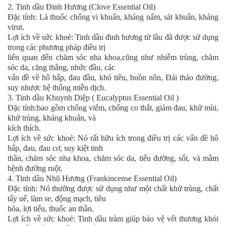
2. Tinh dầu Đinh Hương (Clove Essential Oil)
Đặc tính: Là thuốc chống vi khuẩn, kháng nấm, sát khuẩn, kháng
virut.
Lợi ích về sức khoẻ: Tinh dầu đinh hương từ lâu đã được sử dụng
trong các phương pháp điều trị
liên quan đến chăm sóc nha khoa,cũng như nhiễm trùng, chăm
sóc da, căng thẳng, nhức đầu, các
vấn đề về hô hấp, đau đầu, khó tiêu, buồn nôn, Đái tháo đường,
suy nhược hệ thống miễn dịch.
3. Tinh dầu Khuynh Diệp ( Eucalyptus Essential Oil )
Đặc tính:bao gồm chống viêm, chống co thắt, giảm đau, khử mùi,
khử trùng, kháng khuẩn, và
kích thích.
Lợi ích về sức khoẻ: Nó rất hữu ích trong điều trị các vấn đề hô
hấp, đau, đau cơ, suy kiệt tinh
thần, chăm sóc nha khoa, chăm sóc da, tiểu đường, sốt, và mầm
bệnh đường ruột.
4. Tinh dầu Nhũ Hương (Frankincense Essential Oil)
Đặc tính: Nó thường được sử dụng như một chất khử trùng, chất
tẩy uế, làm se, động mạch, tiêu
hóa, lợi tiểu, thuốc an thần.
Lợi ích về sức khoẻ: Tinh dầu tràm giúp bảo vệ vết thương khỏi