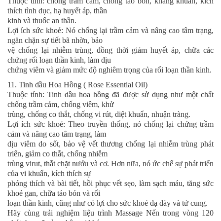
Thuộc tính: chống trầm cảm, chống táo bón, kháng khuẩn, kích
thích tình dục, hạ huyết áp, thần
kinh và thuốc an thần.
Lợi ích sức khoẻ: Nó chống lại trầm cảm và nâng cao tâm trạng,
ngăn chặn sự tiết bã nhờn, bảo
vệ chống lại nhiễm trùng, đồng thời giảm huyết áp, chữa các
chứng rối loạn thần kinh, làm dịu
chứng viêm và giảm mức độ nghiêm trọng của rối loạn thần kinh.
11. Tinh dầu Hoa Hồng ( Rose Essential Oil)
Thuộc tính: Tinh dầu hoa hồng đã được sử dụng như một chất
chống trầm cảm, chống viêm, khử
trùng, chống co thắt, chống vi rút, diệt khuẩn, nhuận tràng.
Lợi ích sức khoẻ: Theo truyền thống, nó chống lại chứng trầm
cảm và nâng cao tâm trạng, làm
dịu viêm do sốt, bảo vệ vết thương chống lại nhiễm trùng phát
triển, giảm co thắt, chống nhiễm
trùng virut, thắt chặt nướu và cơ. Hơn nữa, nó ức chế sự phát triển
của vi khuẩn, kích thích sự
phóng thích và bài tiết, hồi phục vết sẹo, làm sạch máu, tăng sức
khoẻ gan, chữa táo bón và rối
loạn thần kinh, cũng như có lợi cho sức khoẻ dạ dày và tử cung.
Hãy cùng trải nghiệm liệu trình Massage Nến trong vòng 120