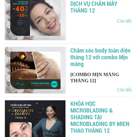
DỊCH VỤ CHÂN MÀY
THÁNG 12
Chi tiết.
Chăm sóc body toàn diện
tháng 12 với combo Mịn
màng
[COMBO MỊN MÀNG
THÁNG 12]
Chi tiết.
KHÓA HỌC
MICROBLADING &
SHADING TẠI
MICROBLADING BY MIEN
THAO THÁNG 12