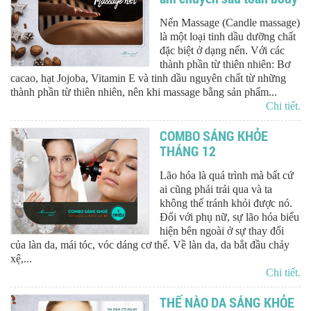
Nến Massage (Candle massage)
là một loại tinh dầu dưỡng chất
đặc biệt ở dạng nến. Với các
thành phần từ thiên nhiên: Bơ
cacao, hạt Jojoba, Vitamin E và tinh dầu nguyên chất từ những
thành phần từ thiên nhiên, nên khi massage bằng sản phẩm...
Chi tiết.
COMBO SÁNG KHỎE
THÁNG 12
Lão hóa là quá trình mà bất cứ
ai cũng phải trải qua và ta
không thể tránh khỏi được nó.
Đối với phụ nữ, sự lão hóa biểu
hiện bên ngoài ở sự thay đổi
của làn da, mái tóc, vóc dáng cơ thể. Về làn da, da bắt đầu chảy
xệ,...
Chi tiết.
THẾ NÀO DA SÁNG KHỎE