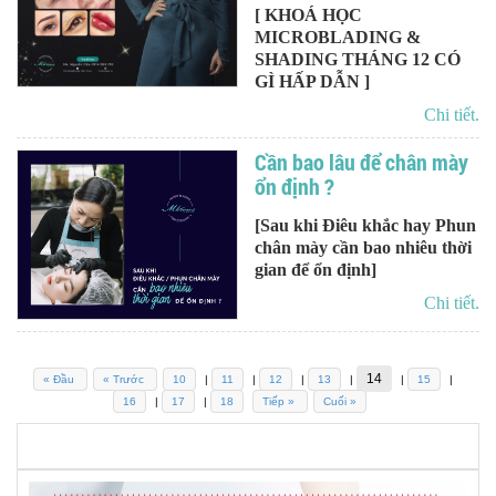
[ KHOÁ HỌC
MICROBLADING &
SHADING THÁNG 12 CÓ
GÌ HẤP DẪN ]
Chi tiết.
Cần bao lâu để chân mày
ổn định ?
[Sau khi Điêu khắc hay Phun
chân mày cần bao nhiêu thời
gian để ổn định]
Chi tiết.
14
« Đầu
« Trước
10
|
11
|
12
|
13
|
|
15
|
16
|
17
|
18
Tiếp »
Cuối »