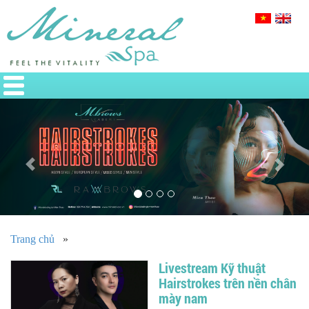
Previous
Nex
Trang chủ
»
Livestream Kỹ thuật
Hairstrokes trên nền chân
mày nam