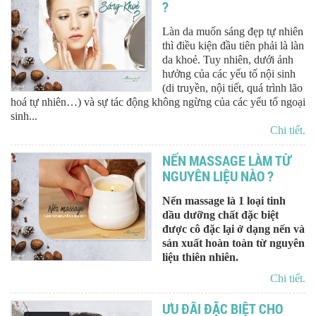
?
Làn da muốn sáng đẹp tự nhiên
thì điều kiện đầu tiên phải là làn
da khoẻ. Tuy nhiên, dưới ảnh
hưởng của các yếu tố nội sinh
(di truyền, nội tiết, quá trình lão
hoá tự nhiên…) và sự tác động không ngừng của các yếu tố ngoại
sinh...
Chi tiết.
NẾN MASSAGE LÀM TỪ
NGUYÊN LIỆU NÀO ?
Nến massage là 1 loại tinh
dầu dưỡng chất đặc biệt
được cô đặc lại ở dạng nến và
sản xuất hoàn toàn từ nguyên
liệu thiên nhiên.
Chi tiết.
ƯU ĐÃI ĐẶC BIỆT CHO