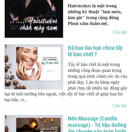
Hairstrokes là một trong
những kỹ thuật "làm mưa,
làm gió" trong cộng đồng
Phun xăm thẩm mỹ.
Chi tiết.
Đã bao lâu bạn chưa tẩy
tế bào chết ?
Tẩy tế bào chết là một trong
những công đoạn quan trọng
trong quá trình chăm sóc da của
phái đẹp. Làn da hàng ngày
phải chịu rất nhiều tác động gây
hại từ môi trường bên ngoài, việc tẩy tế bào chết sẽ giúp loại bỏ
bụi bẩn, vi...
Chi tiết.
Nến Massage (Candle
massage) - Trị liệu dưỡng
ẩm chuyên sâu toàn body