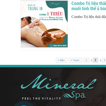
Combo Trị liệu th
muối tinh thể ủ bù
Combo Trị liệu thải đ
2
« Đầu
« Trước
1
|
|
3