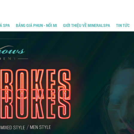
Á SPA
BẢNG GIÁ PHUN - NỐI MI
GIỚI THIỆU VỀ MINERALSPA
TIN TỨC