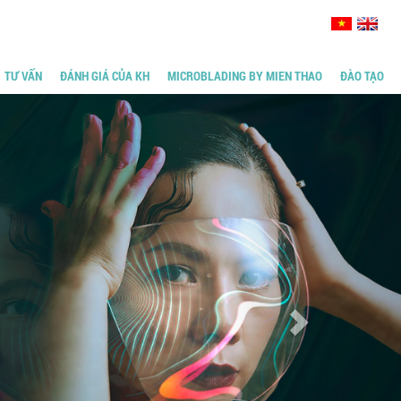
TƯ VẤN
ĐÁNH GIÁ CỦA KH
MICROBLADING BY MIEN THAO
ĐÀO TẠO
Next