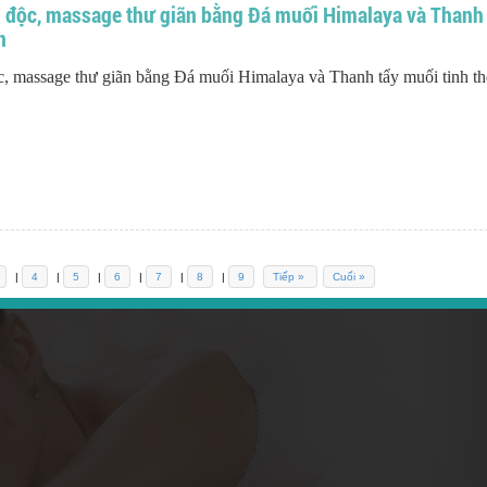
ải độc, massage thư giãn bằng Đá muối Himalaya và Thanh
n
ộc, massage thư giãn bằng Đá muối Himalaya và Thanh tẩy muối tinh th
|
4
|
5
|
6
|
7
|
8
|
9
Tiếp »
Cuối »