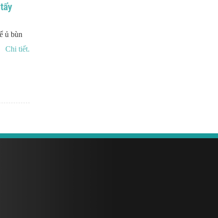
 tẩy
ể ủ bùn
Chi tiết.