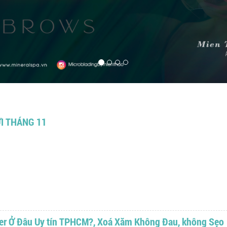
I THÁNG 11
er Ở Đâu Uy tín TPHCM?, Xoá Xăm Không Đau, không Sẹo