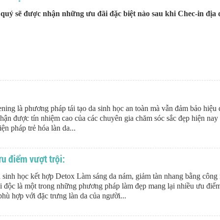
uý sẽ được nhận những ưu đãi đặc biệt nào sau khi Chec-in địa
ning là phương pháp tái tạo da sinh học an toàn mà vẫn đảm bảo hiệu 
à nhận được tín nhiệm cao của các chuyên gia chăm sóc sắc đẹp hiện nay 
iện pháp trẻ hóa làn da...
u điểm vượt trội:
nh học kết hợp Detox Làm sáng da nám, giảm tàn nhang bằng công 
ải độc là một trong những phương pháp làm đẹp mang lại nhiều ưu điể
, phù hợp với đặc trưng làn da của người...