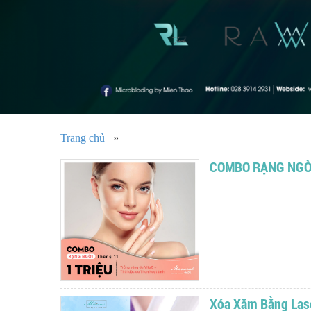
Trang chủ
»
COMBO RẠNG NGỜ
Xóa Xăm Bằng Las