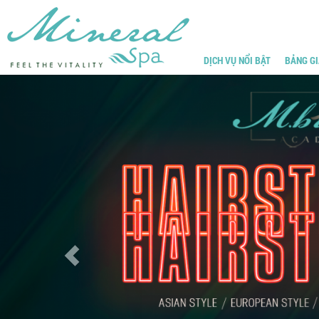
DỊCH VỤ NỔI BẬT
BẢNG GI
Previous