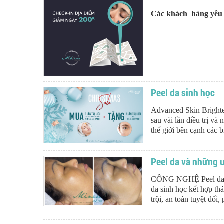
Các khách hàng yêu q
Peel da sinh học
Advanced Skin Brighte
sau vài lần điều trị v
thế giới bên cạnh các b
Peel da và những ư
CÔNG NGHỆ Peel da si
da sinh học kết hợp th
trội, an toàn tuyệt đối