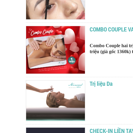
COMBO COUPLE V
Combo Couple hai trị
triệu (giá gốc 1360k)
Trị liệu Da
CHECK-IN LIỀN T