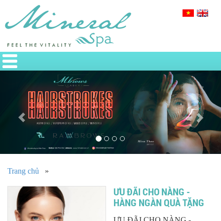
Previous
Nex
Trang chủ
»
ƯU ĐÃI CHO NÀNG -
HÀNG NGÀN QUÀ TẶNG
ƯU ĐÃI CHO NÀNG -