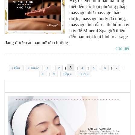
BIỆT? Nếu như bạn đã từng
biết đến các loại phương pháp
massage như massage thảo
dược, massage body đá nóng,
massage tinh dầu ...thì hôm nay
hãy để Mineral Spa giới thiệu
đến bạn một loại hình massage
đang được các bạn nữ ưa chuộng...
Chi tiết.
3
« Đầu
« Trước
1
|
2
|
|
4
|
5
|
6
|
7
|
8
|
9
Tiếp »
Cuối »