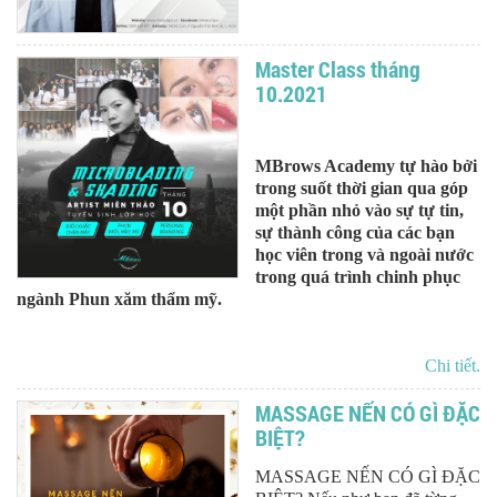
Master Class tháng
10.2021
MBrows Academy tự hào bởi
trong suốt thời gian qua góp
một phần nhỏ vào sự tự tin,
sự thành công của các bạn
học viên trong và ngoài nước
trong quá trình chinh phục
ngành Phun xăm thẩm mỹ.
Chi tiết.
MASSAGE NẾN CÓ GÌ ĐẶC
BIỆT?
MASSAGE NẾN CÓ GÌ ĐẶC