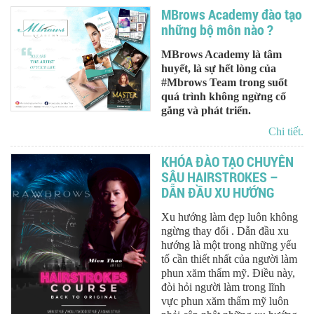
MBrows Academy đào tạo
những bộ môn nào ?
MBrows Academy là tâm
huyết, là sự hết lòng của
#Mbrows Team trong suốt
quá trình không ngừng cố
gắng và phát triển.
Chi tiết.
KHÓA ĐÀO TẠO CHUYÊN
SÂU HAIRSTROKES –
DẪN ĐẦU XU HƯỚNG
Xu hướng làm đẹp luôn không
ngừng thay đổi . Dẫn đầu xu
hướng là một trong những yếu
tố cần thiết nhất của người làm
phun xăm thẩm mỹ. Điều này,
đòi hỏi người làm trong lĩnh
vực phun xăm thẩm mỹ luôn