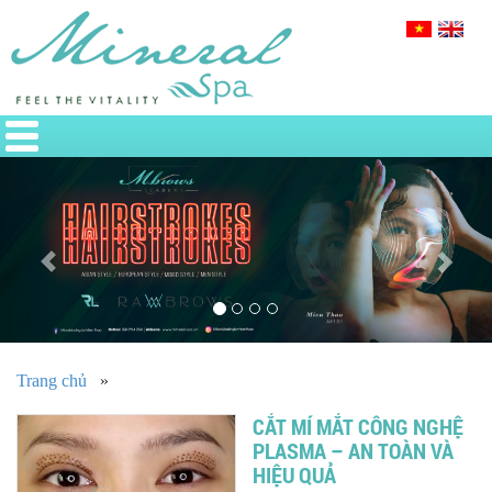
Previous
Nex
Trang chủ
»
CẮT MÍ MẮT CÔNG NGHỆ
PLASMA – AN TOÀN VÀ
HIỆU QUẢ