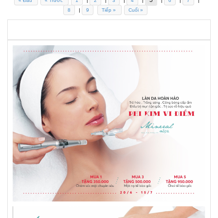
« Đầu
« Trước
1
|
2
|
3
|
4
|
|
6
|
7
|
8
|
9
Tiếp »
Cuối »