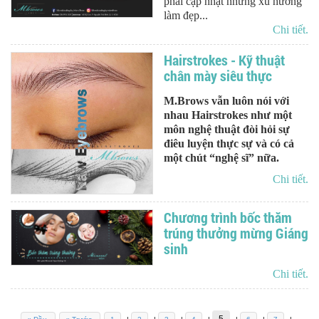
phải cập nhật những xu hướng
làm đẹp...
Chi tiết.
Hairstrokes - Kỹ thuật
chân mày siêu thực
M.Brows vẫn luôn nói với
nhau Hairstrokes như một
môn nghệ thuật đòi hỏi sự
điêu luyện thực sự và có cả
một chút “nghệ sĩ” nữa.
Chi tiết.
Chương trình bốc thăm
trúng thưởng mừng Giáng
sinh
Chi tiết.
5